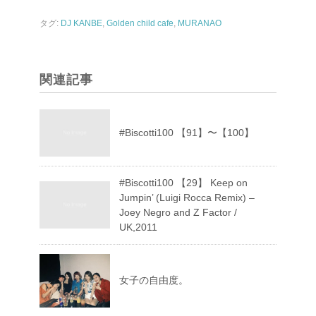
タグ:
DJ KANBE
,
Golden child cafe
,
MURANAO
関連記事
#Biscotti100 【91】〜【100】
#Biscotti100 【29】 Keep on
Jumpin’ (Luigi Rocca Remix) –
Joey Negro and Z Factor /
UK,2011
女子の自由度。