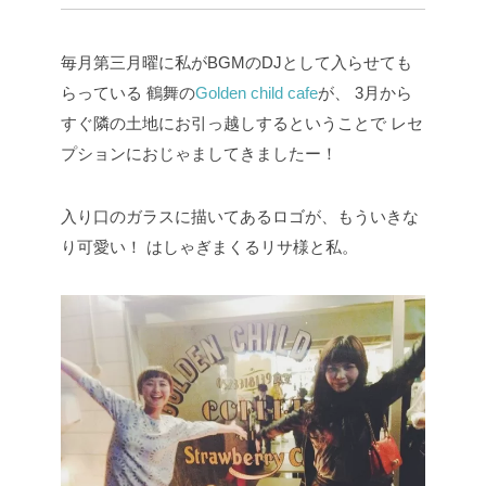
毎月第三月曜に私がBGMのDJとして入らせても
らっている
鶴舞の
Golden child cafe
が、
3月から
すぐ隣の土地にお引っ越しするということで
レセ
プションにおじゃましてきましたー！
入り口のガラスに描いてあるロゴが、もういきな
り可愛い！
はしゃぎまくるリサ様と私。